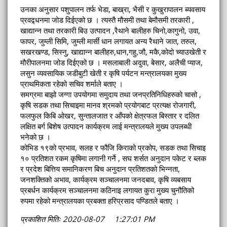
उनका अनुसार पशुपालन तर्फ भेडा, बाख्रा, भैसी र कुखुरापालन ब्यवसाय
प्रवद्र्धनमा जोड दिईएको छ । त्यस्तै मौसमी तथा बेमौसमी तरकारी ,
खाद्यान्न तथा तरकारी बिउ उत्पादन ,रैथाने बालीहरु चिनो,कागुनो, उवा,
फापर, जुम्ली सिमि, जुम्ली मार्सी धान लगायत अन्य रैथाने जात, तरुल,
सखरखण्ड, सिस्नु, खाद्यान्न बालीहरु,धान,गहु,जौ, मकै,कोदो च्याउखेती र
मौरीपालनमा जोड दिईएको छ । मसलाबाली अदुवा, बेसार, अलैची प्याज,
लसुन व्यवसायिक जडीबुटी खेती र कृषि पर्यटन मन्त्रालयका मुख्य
प्राथमिकता रहेको सचिव शर्माले बताए ।
समग्रमा बाझो जग्गा उपयोगमा समुदाय तथा जनप्रतिनिधिहरुको चासो ,
कृषि सडक तथा सिचाइमा मानव श्रमको प्रयोगबाट प्रत्यक्ष रोजगारी,
फलफुल किबि ओखर, सुन्तालजात र आँपको क्षेत्रफल बिस्तार र दलित
लक्षित बर्ग बिशेष उत्पादन कार्यक्रम लाई मन्त्रालयले मुख्य उपलब्धी
भनेको छ ।
कोभिड १९को प्रभाव, सलह र फौजि किराको प्रकोप, सडक तथा सिचाइ
१० प्रतिशत रकम कृषिमा लगानी गर्ने , सघ शर्सत अनुदान पकेट र ब्लक
र प्रदेश बित्तिय समानिकरण बिच अनुदान प्रतिशतको भिन्नता,
जनशक्तिको अभाव, कार्यक्रम सञ्चालनमा जनदबाव, कृषि व्यबसाय
प्रबर्धन कार्यक्रम सञ्चालनमा कठिनाइ लगायत कुरा मुख्य चुनौतिको
रुपमा रहेको मन्त्रालयका प्रबक्ता हरिप्रसाद पण्डितले बताए ।
प्रकाशित मितिः 2020-08-07 1:27:01 PM