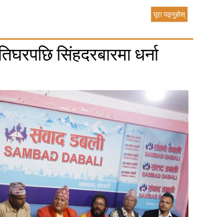
पूरा पढ्नुहोस्
इतिघरपछि सिंहदरबारमा धर्ना