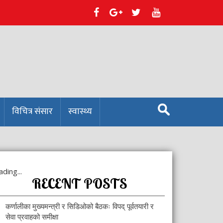
S
विचित्र संसार
स्वास्थ्य
e
a
r
c
h
f
ding...
o
RECENT POSTS
r
:
कर्णालीका मुख्यमन्त्री र सिडिओको बैठकः विपद् पूर्वतयारी र
सेवा प्रवाहको समीक्षा