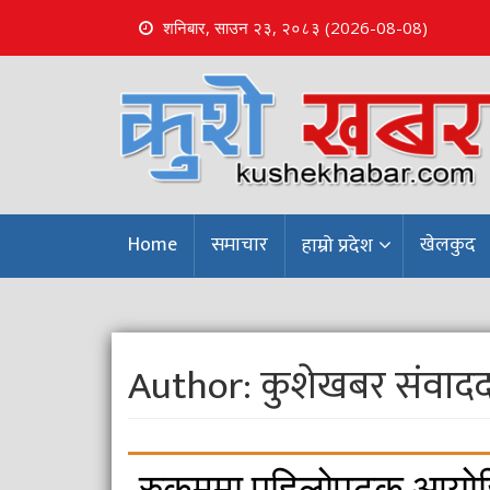
शनिबार, साउन २३, २०८३ (2026-08-08)
S
k
i
p
t
o
c
o
Home
समाचार
खेलकुद
हाम्रो प्रदेश
n
t
e
n
t
Author:
कुशेखबर संवादद
रुकुममा पहिलोपटक आयोजि