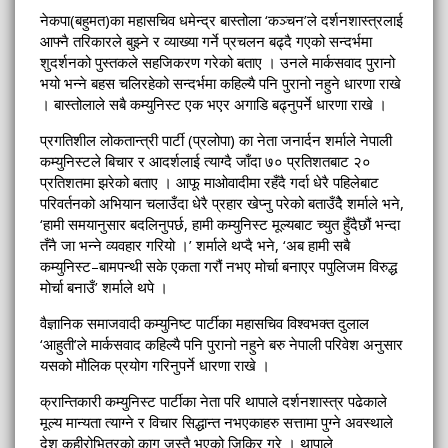
नेकपा(बहुमत)का महासचिव धमेन्द्र बास्तोला ‘कञ्चन’ले दर्शनशास्त्रलाई
आफ्नै तरिकारले बुझ्ने र व्याख्या गर्ने प्रचलन बढ्दै गएको सन्दर्भमा
शुदर्शनको पुस्तकले सहजिकरण गरेको बताए । उनले मार्कसवाद पुरानो
भयो भन्ने बहस चलिरहेको सन्दर्भमा कहिल्यै पनि पुरानो नहुने धारणा राखे
। बास्तोलाले सबै कम्युनिस्ट एक भएर अगाडि बढ्नुपर्ने धारणा राखे ।
प्रगतिशील लोकतान्त्री पार्टी (प्रलोपा) का नेता जनार्दन शर्माले नेपाली
कम्युनिस्टले बिचार र आदर्शलाई त्याग्दै जाँदा ७० प्रतिशतबाट २०
प्रतिशतमा झरेको बताए । आफू माओवादीमा रहँदै गर्दा धेरै पहिलेबाट
परिवर्तनको अभियान चलाउँदा धेरै प्रहार खेप्नु परेको बताउँदैे शर्माले भने,
‘हामी समयानुसार बदलिनुपर्छ, हामी कम्युनिस्ट मूल्यबाट च्युत हुँदैछौं भन्दा
तँनै जा भन्ने व्यवहार गरियो ।’ शर्माले थप्दै भने, ‘अब हामी सबै
कम्युनिस्ट–बामपन्थी सके एकता गरौं नभए मोर्चा बनाएर पपुलिजम विरुद्ध
मोर्चा बनाउँ’ शर्माले थपे ।
वैज्ञानिक समाजवादी कम्युनिष्ट पार्टीका महासचिव विश्वभक्त दुलाल
‘आहुती’ले मार्कसवाद कहिल्यै पनि पुरानो नहुने बरु नेपाली परिवेश अनुसार
यसको मौलिक प्रयोग गरिनुपर्ने धारणा राखे ।
क्रान्तिकारी कम्युनिस्ट पार्टीका नेता परि थापाले दर्शनशास्त्र पढेकाले
मूल्य मान्यता त्याग्ने र विचार सिद्धान्त नभएकाहरु सत्तामा पुग्ने अवस्थाले
देश कुहीरोभित्रको काग जस्तै भएको जिकिर गरे । थापाले