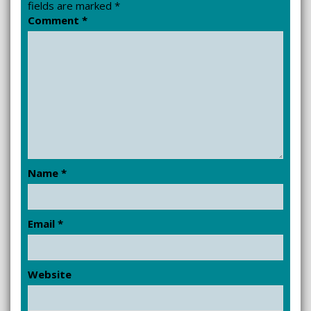
fields are marked
*
Comment
*
Name
*
Email
*
Website