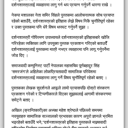
दर्शनशास्त्रलाई व्यवहारमा लागु गर्न थप प्रयत्न गर्नुपर्ने धारणा राखे ।
नेकपा मशालका नेता समिर सिंहले पुस्तकमा आलोचनात्मक सोच प्रयाप्त
रहेको बताउँदै, दर्शनशास्त्रको इतिहास लेख्ने विषय निकै चुनौतिपूर्ण रहेका
र उक्त पुस्तकमा पनि धेरै विषय थपघट गर्नुपर्ने सुझा ।
दर्शनशास्त्री गोपिरमण उपाध्यायले दर्शनशास्त्रको इतिहासबारे खोजि
गरिरहेका व्यक्तिका लागि उपयुक्त पुस्तक प्रकाशन गरिएको बताउदैँ
दर्शनशास्त्रलाई पुस्तकमा मात्रै नभएर व्यवहारमा पनि लागू गर्नुपर्नेमा
जोड दिए ।
समाजवादी कम्युनिस्ट पार्टी नेपालका महासचिव पूर्णबहादुर सिंह
‘समरजंग’ले अहिलेका लोकप्रियतावादी सामाजिक परिवेशमा
दर्शनशास्त्रलाई व्यवहारमा लागु गर्ने विषय चुनौतिपूर्ण रहेको बताए ।
पुस्तकका लेखक सुदर्शनले आफूले लामो प्रयासपछि दोस्रो संस्करण
प्रकाशन गरेको र टिप्पणीकारले दिएका सुझावलाई आगामी संस्करणमा
समेट्ने बताए ।
अखिल (क्रान्तिकारी)का अध्यक्ष महेश श्रेष्ठले पछिल्लो समयमा
नवयुवाहरु सामाजिक सञ्जालको प्रभावका कारण अपुरो ज्ञानले भ्रमित
भइरहेको बताउँदै भने,“दर्शनशास्त्रको इतिहास पुस्तकले माक्र्सवादी
दृष्टिकोण निर्माण्मा महत्वपूर्ण भूमिका खेल्ने हुँदा त्यसको अध्ययन गर्न