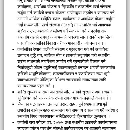
गर्नु अगाडि आ–आफ्नो सरकारको स्थितिपत्र, वार्षिक योजना
कार्यक्रम, आवधिक योजना र त्रिवर्षीय मध्यकालीन खर्च संरचना
तर्जुमा गर्न कर्णाली प्रदेश योजना आयोगद्वारा सहयोग र समन्वय गर्न,
आगामी आर्थिक वर्षदेखि बजेट, कार्यक्रम र आवधिक योजना तर्जुमा
गर्दा मध्यकालीन खर्च संरचना (ःत्भ्ँ) मा आधारित भई आवश्यक
श्रोत र उपलब्धताको विश्लेषण गर्ने व्यवस्था गर्न र प्रदेश तथा
स्थानीय तहको समग्र आयव्ययको अवस्था जान्न सक्ने स्वचालित,
पारदर्शी प्रणालीको विकास गरी प्रभावकारी कार्यान्वयन गर्न ।
कर्णालीका रैथाने वालीको संरक्षण र प्रवद्र्धन गर्न एवं अर्गानिक
उत्पादन वृद्धि गर्न, मौलिक सीप र ज्ञानको सदुपयोग गरी स्थानीय
श्रोत साधनको व्यवस्थित उपयोग गर्ने प्रणालीको विकास गर्न
निर्वाहमूखी जीवन पद्धतिलाई व्यवसायमूखी बनाउन आपसी सहकार्यमा
कृषिको आधुनिकीकरण, व्यावसायीकरण र बजारीकरण तथा भूमी
व्यबस्थापनसँग जोडिएका विभिन्न समस्याको समाधानका लागि
समन्वयात्मक पहल गर्न ।
शान्ति सुव्यबस्था तथा जनताको जीउ धनको सुरक्षा र अमन चयन
सुनिश्चित गर्न पारस्परिक रुपमा समन्वयात्मक ढङ्गले काम गर्न ।
विपदका घटनाहरुमा तत्काल उद्दार, राहत, पुर्नस्थापना तथा पूर्व
तयारीका कार्यक्रमहरु सञ्चालन गर्न समन्वय र सहकार्य गर्दै प्रदेश र
स्थानीय विपद व्यवस्थापन समितिहरुलाई क्रियाशील तुल्याउन ।
कर्णाली रारा पर्यटन वर्ष, २०७५ तथा स्थानीय तहहरुले कार्यान्वयनमा
ल्याएका पर्यटन प्रवर्धन संबन्धी कार्यक्रमहरू प्रभावकारी सञ्चालन