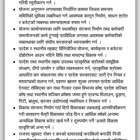
गरिवी न्यूनीकरण गर्न ।
योजना अनुगमन लगायतका निर्धारित काममा जिल्ला समन्वय
समितिको भूमिका व्यबस्थित गर्न आवश्यक कानून निर्माण, साधन श्रोत
र बजेटको व्यबस्था समन्वयात्मक रुपमा गर्न ।
योजना कार्यान्वयनका लागि यथाशीघ्र संरचना निर्माण तथा कर्मचारी
समायोजनको कार्य टुंग्याई प्राविधिक लगायत आवश्यक कर्मचारीको
व्यबस्थाका लागि संघीय सरकारको ध्यानाकर्षण गर्न ।
प्रदेश र स्थानीय तहबाट विनियोजित योजना, कार्यक्रम र बजेटमा
दोहोरोपन आउन नदिने विधि तथा मापदण्ड विकास गर्न ।
प्रदेश तथा स्थानीय तहमा उपलब्ध प्राकृतिक स्रोतको सामूहिक
संरक्षण, दीगो उपयोग र उचित व्यवस्थापन गर्न, प्राकृतिक श्रोतमा
आधारित कर संकलनमा संघ र प्रदेश सरकारवाट जारी ऐन नियम र
मापदण्डको पालना गर्न, दहत्तर बहत्तर शुल्क लगायत प्रदेश आर्थिक
ऐनवाट तोकिएका कर तथा गैरकर रकम विभाज्य कोष, प्रदेश सञ्चित
कोष तथा स्थानीय सञ्चित कोषमा जम्मा हुने प्रवन्ध मिलाउन, ढुङ्गा,
गिटी, बालुवा, क्रसर उद्योगलाई व्यवस्थित र नियमन गर्न ।
विकास संरचना निर्माण गर्दा दिगो विकासका लक्ष्यलाई आन्तरिकीकरण
गरी वातावरण मैत्री विकासमा जोड दिन र आर्थिक वर्षको अन्तमा
अत्यधिक विकास बजेट खर्च गर्ने र दुरुपयोग गर्ने ‘असारे विकास
प्रवृत्ति’को अन्त गर्न ।
राजस्व चुहावट रोक्न र करको दायरालाई फराकिलो बनाउँदै निजी