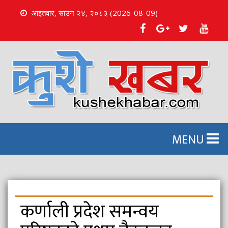
आइतवार, साउन २४, २०८३ (2026-08-09)
S
k
i
p
t
o
c
o
n
MENU
t
e
n
t
कर्णाली प्रदेश समन्वय