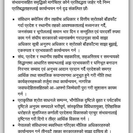
संभावनासहित समृद्धिको मार्गचित्र कोर्न प्रतिवद्धता जाहेर गदै निम्न
प्रतिबद्धताहरुलाई कार्यान्वयन गर्न दृढ संकल्पित छौः
संविधान बमोजिम तीन तहवीच अधिकार र वित्तीय स्रोतको बाँडफाँट
गर्दा प्रदेश र स्थानीय तहको आवश्यकतालाई मध्यनजर गर्दै,
जनसंख्या र भूगोललाई समान भार दिन र सन्तुलित एवं पारदर्शी रुपमा
काम गर्न संघीय सरकारको ध्यानाकर्षण गराउनुका साथै साझा
अधिकार सूची अनुरुप अधिकार र स्रोतको बाँडफाँटमा साझा बुझाई,
एकरुपता र प्रभावकारी कार्यान्वयन गर्न ।
संघ, प्रदेश र स्थानीय तहवीच सहकारिता, सहअस्तित्व र समन्वयको
सिद्धान्तमा आधारित सम्वन्धलाई अझ प्रभावकारी र घनिभूत बनाउन
निरन्तर सम्वाद एवं अनुभव आदान प्रदान गर्दै प्रदेशको समग्र
आर्थिक तथा सामाजिक रूपान्तरणमा अनुभूत हुने गरी नीति तथा
कार्यक्रमहरूको तर्जुमा तथा कार्यान्वयन, नागरिक
जवाफदेहितासहितको आ–आफ्नो जिम्मेवारी पुरा गरी सुशासन कायम
गर्न ।
प्राकृतिक श्रोत साधनले सम्पन्न, भौगोलिक दृष्टिले वृहत र पर्यटकीय
दृष्टिले अनुपम सम्पदाले भरीपूर्ण, सांस्कृतिक विविधतायुक्त, ऐतिहासिक
धरोहरले सुसज्जित कर्णाली प्रदेशमा विकासको प्रचुर संभावनालाई
दृष्टिगत गरी दिगो र तीव्र आर्थिक विकास गर्न ।
नेपालको संविधानमा ब्यवस्थित गरिएका मौलिक अधिकारहरुको
कार्यान्वयन गर्नु तीनवटै तहका सरकारहरुको साझा दायित्व हो ।