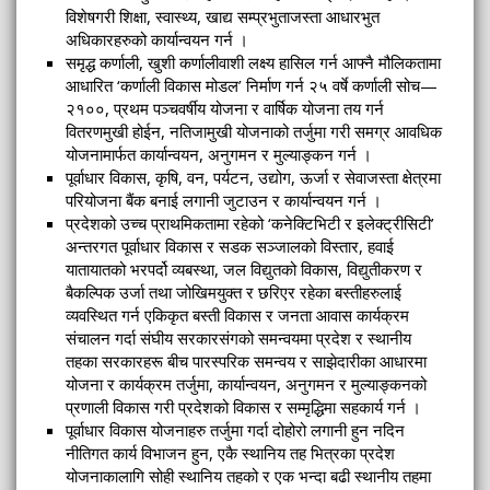
विशेषगरी शिक्षा, स्वास्थ्य, खाद्य सम्प्रभुताजस्ता आधारभुत
अधिकारहरुको कार्यान्वयन गर्न ।
समृद्ध कर्णाली, खुशी कर्णालीवाशी लक्ष्य हासिल गर्न आफ्नै मौलिकतामा
आधारित ‘कर्णाली विकास मोडल’ निर्माण गर्न २५ वर्षे कर्णाली सोच—
२१००, प्रथम पञ्चवर्षीय योजना र वार्षिक योजना तय गर्न
वितरणमुखी होईन, नतिजामुखी योजनाको तर्जुमा गरी समग्र आवधिक
योजनामार्फत कार्यान्वयन, अनुगमन र मुल्याङ्कन गर्न ।
पूर्वाधार विकास, कृषि, वन, पर्यटन, उद्योग, ऊर्जा र सेवाजस्ता क्षेत्रमा
परियोजना बैंक बनाई लगानी जुटाउन र कार्यान्वयन गर्न ।
प्रदेशको उच्च प्राथमिकतामा रहेको ‘कनेक्टिभिटी र इलेक्ट्रीसिटी’
अन्तरगत पूर्वाधार विकास र सडक सञ्जालको विस्तार, हवाई
यातायातको भरपर्दो व्यबस्था, जल विद्युतको विकास, विद्युतीकरण र
बैकल्पिक उर्जा तथा जोखिमयुक्त र छरिएर रहेका बस्तीहरुलाई
व्यवस्थित गर्न एकिकृत बस्ती विकास र जनता आवास कार्यक्रम
संचालन गर्दा संघीय सरकारसंगको समन्वयमा प्रदेश र स्थानीय
तहका सरकारहरू बीच पारस्परिक समन्वय र साझेदारीका आधारमा
योजना र कार्यक्रम तर्जुमा, कार्यान्वयन, अनुगमन र मुल्याङ्कनको
प्रणाली विकास गरी प्रदेशको विकास र सम्मृद्धिमा सहकार्य गर्न ।
पूर्वाधार विकास योजनाहरु तर्जुमा गर्दा दोहोरो लगानी हुन नदिन
नीतिगत कार्य विभाजन हुन, एकै स्थानिय तह भित्रका प्रदेश
योजनाकालागि सोही स्थानिय तहको र एक भन्दा बढी स्थानीय तहमा