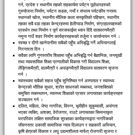
गर्न, प्रदेश र स्थानीय तहको सहकार्यमा पर्यटन पूर्वाधारहरुको
गुरुयोजना निर्माण, पर्यटन सडक, नयाँ र संभाव्य पर्यटकीय गन्तव्य
स्थानको खोज, स्थानीय मौलिक कला सस्कृतिको पहिचान, स्थानीय
तहका सबै वडा तहका केन्द्रहरुमा हेलीप्याड निर्माण, संग्रहालयहरुको
प्रवर्धन तथा निर्माण र पूर्ण सरसफाईमा ध्यान दिंदै वातावरणमैत्री
नमुना गाउँ शहर निर्माण कार्यक्रमहरूको तर्जुमा र कार्यान्वयन गर्न ।
स्वच्छ र दीगो खानेपानीमा सबैको पहुँच अभिबृद्धि गर्ने अभियानलाई
निरन्तरता दिन ।
सवैका लागि गुणस्तरीय शिक्षामा पहुँच अभिबृद्धि गर्न बैज्ञानिक, जनमूखी
तथा व्यावसायिक शिक्षा प्रणालीको विकास गरी विद्यालय शिक्षा,
लैङ्गिकमैत्री, वालमैत्री र अपाङ्गमैत्री विद्यालय वातावरण सृजना
गर्न ।
स्वास्थ्यमा सबैको सहज पहुँच सुनिश्चित गर्न अस्पताल र स्वास्थ्य
केन्द्रको भौतिक सुधार, श्रोत साधनको व्यबस्था, जनशक्तिको
समुचित व्यबस्थापन, स्वास्थ्य शिक्षाको प्रसार लगायतका कार्यक्रमहरु
सञ्चालन गर्न ।
दलित, महिला, जेष्ठ नागरिक, विपन्न, भूमीहीन सुकुम्वासी, अपांगता
भएका व्यक्ति, अशक्त, वेरोजगार, राउटे लगायतका सिमान्तकृत
घरपरिवार लक्षित सामाजिक सुरक्षाका कार्यक्रमद्वारा नागरिकको
जीवनस्तर उकासी सामाजिक न्याय दिलाउन र सहकारी अभियान,
कृषि क्षेत्रको विकास र लघु उद्यमशीलता मार्फत् रोजगारी सृजना र