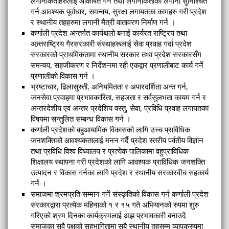
लगानीकर्ताहरुलाई आकर्षित गर्न तथा लगानीकर्ताको लगानी सुनिश्चित
गर्न आवश्यक पूर्वाधार, समन्वय, सुरक्षा लगायतका कामहरु गरी प्रदेश
र स्थानीय तहहरुमा लगानी मैत्री वातावरण निर्माण गर्न ।
कर्णाली प्रदेश अन्तर्गत कार्यथलो बनाई कार्यरत राष्ट्रिय तथा
अन्र्तराष्ट्रिय गैरसरकारी संस्थाहरूलाई सेवा प्रवाह गर्दा प्रदेश
सरकारको प्राथमिकतामा स्थानीय सरकार तथा प्रदेश सरकारसँग
समन्वय, सहजीकरण र निर्देशनमा रही एकद्वार प्रणालीबाट कार्य गर्ने
प्रणालीको विकास गर्न ।
भ्रष्टाचार, ढिलासुस्ती, अनियमितता र अपारदर्शिता अन्त गर्न,
जनसेवा प्रवाहमा प्रभावकारिता, सहजता र सर्वसुलभता कायम गर्न र
अन्तरदेशीय एवं अन्तर प्रदेशिय वस्तु, सेवा, प्रविधि प्रवाह लगायतका
विषयमा सन्तुलित सम्बन्ध विकास गर्न ।
कर्णाली प्रदेशको बहुआयामिक विकासको लागि उच्च प्राविधिक
जनशक्तिको आवश्यकतालाई मनन गर्दै प्रदेश स्तरीय पर्वतीय विज्ञान
तथा प्रविधि विश्व विध्यालय र प्रत्येक पालिकामा वहुप्राविधिक
शिक्षालय स्थापना गरी प्रदेशको लागि आवश्यक प्राविधिक जनशक्ति
उत्पादन र विकास गर्नका लागि प्रदेश र स्थानीय सरकारवीच सहकार्य
गर्न ।
समाजमा श्रमप्रति सम्मान गर्ने संस्कृतिको विकास गर्न कर्णाली प्रदेश
सरकारद्वारा प्रत्येक महिनाको १ र १५ गते अभियानको रुपमा शुरु
गरिएको श्रम दिनका कार्यक्रमलाई अझ प्रभावकारी बनाउदै
समाजका सवै पक्षको सहभागितामा सबै स्थानीय तहसम्म व्यापकरुपमा