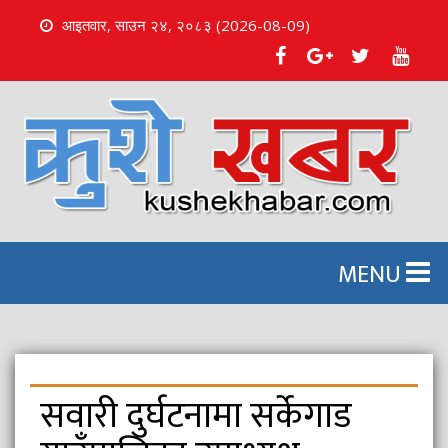
आइतवार, साउन २४, २०८३ (2026-08-09)
S
k
i
p
t
o
c
o
n
MENU
t
e
n
t
सवारी दुर्घटनामा सर्केगाड