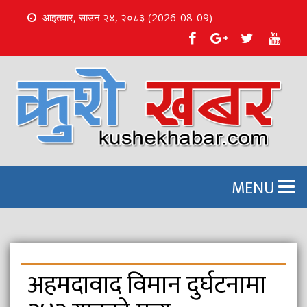
आइतवार, साउन २४, २०८३ (2026-08-09)
S
k
i
p
t
o
c
o
n
MENU
t
e
n
t
अहमदावाद विमान दुर्घटनामा