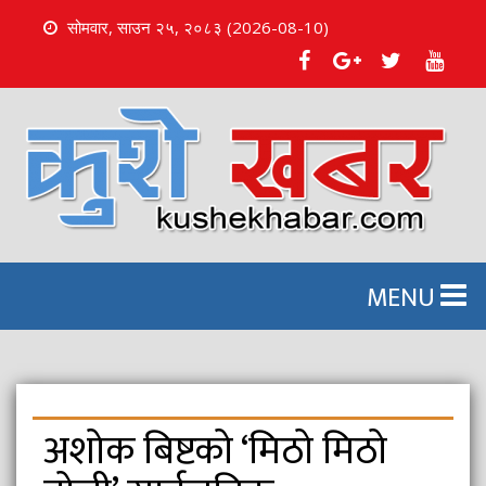
सोमवार, साउन २५, २०८३ (2026-08-10)
S
k
i
p
t
o
c
o
n
MENU
t
e
n
t
अशोक बिष्टको ‘मिठो मिठो