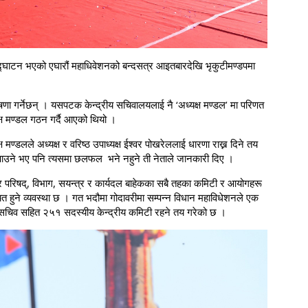
द्घाटन भएको एघारौं महाधिवेशनको बन्दसत्र आइतबारदेखि भृकुटीमण्डपमा
 घोषणा गर्नेछन् । यसपटक केन्द्रीय सचिवालयलाई नै ‘अध्यक्ष मण्डल’ मा परिणत
ष मण्डल गठन गर्दै आएको थियो ।
क्ष मण्डलले अध्यक्ष र वरिष्ठ उपाध्यक्ष ईश्वर पोखरेललाई धारणा राख्न दिने तय
्न पाउने भए पनि त्यसमा छलफल भने नहुने ती नेताले जानकारी दिए ।
परिषद्, विभाग, सयन्त्र र कार्यदल बाहेकका सबै तहका कमिटी र आयोगहरू
त हुने व्यवस्था छ । गत भदौमा गोदावरीमा सम्पन्न विधान महाविधेशनले एक
त सचिव सहित २५१ सदस्यीय केन्द्रीय कमिटी रहने तय गरेको छ ।