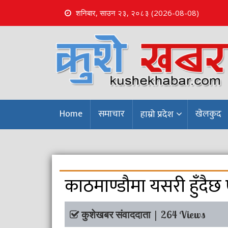
शनिबार, साउन २३, २०८३ (2026-08-08)
S
k
i
p
t
o
c
o
Home
समाचार
खेलकुद
हाम्रो प्रदेश
n
t
e
n
t
काठमाण्डौमा यसरी हुँदैछ
कुशेखबर संवाददाता | 264 Views