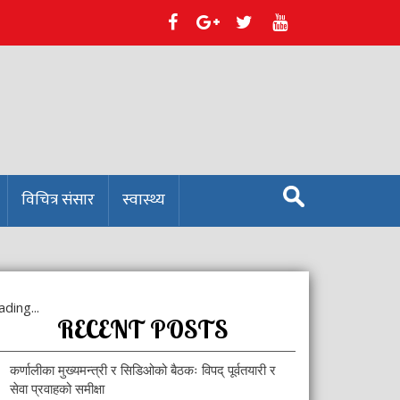
S
विचित्र संसार
स्वास्थ्य
e
a
r
c
h
f
ding...
o
RECENT POSTS
r
:
कर्णालीका मुख्यमन्त्री र सिडिओको बैठकः विपद् पूर्वतयारी र
सेवा प्रवाहको समीक्षा