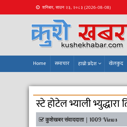
शनिबार, साउन २३, २०८३ (2026-08-08)
S
k
i
p
t
o
c
o
Home
समाचार
खेलकुद
हाम्रो प्रदेश
n
t
e
n
t
स्टे होटेल भ्याली भ्युद्धा
कुशेखबर संवाददाता | 1009 Views