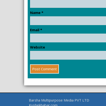
Name
*
Email
*
Website
Barsha Multipurpose Media PVT LTD
Kushekhabar.com