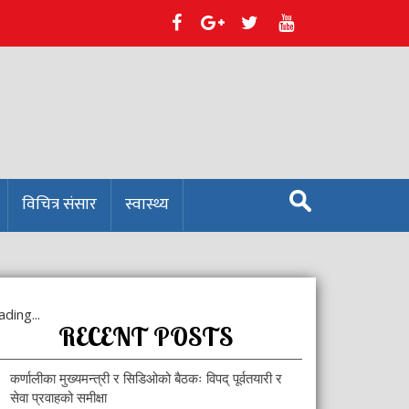
S
विचित्र संसार
स्वास्थ्य
e
a
r
c
h
f
ding...
o
RECENT POSTS
r
:
कर्णालीका मुख्यमन्त्री र सिडिओको बैठकः विपद् पूर्वतयारी र
सेवा प्रवाहको समीक्षा