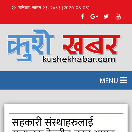
शनिबार, साउन २३, २०८३ (2026-08-08)
S
k
i
p
t
o
c
o
n
MENU
t
e
n
t
सहकारी संस्थाहरुलाई