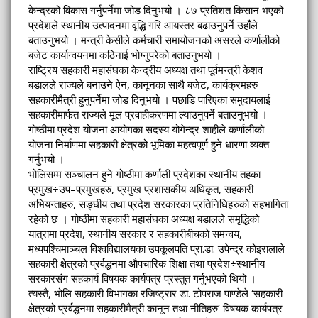
केन्द्रको विकास गर्नुपर्नेमा जोड दिनुभयो । ८७ प्रतिशत किसान भएको
प्रदेशले स्थानीय उत्पादनमा वृद्धि गरि आयस्तर बढाउनुपर्ने उहाँले
बताउनुभयो । मन्त्री केसीले कर्मचारी समायोजनको असरले कर्णालीको
बजेट कार्यान्वयनमा कठिनाई भोग्नुपरेको बताउनुभयो ।
राष्ट्रिय सहकारी महासंघका केन्द्रीय अध्यक्ष तथा पूर्वमन्त्री केशव
बडालले राज्यले बनाउने ऐन, कानूनका साथै बजेट, कार्यक्रमहरु
सहकारीमैत्री हुनुपर्नेमा जोड दिनुभयो । पछाडि पारिएका समुदायलाई
सहकारीमार्फत राज्यले मूल प्रवाहीकरणमा ल्याउनुपर्ने बताउनुभयो ।
गोष्ठीमा प्रदेश योजना आयोगका सदस्य योगेन्द्र शाहीले कर्णालीको
योजना निर्माणमा सहकारी क्षेत्रको भूमिका महत्वपूर्ण हुने धारणा व्यक्त
गर्नुभयो ।
भोलिसम्म सञ्चालन हुने गोष्ठीमा कर्णाली प्रदेशका स्थानीय तहका
प्रमुख÷उप–प्रमुखहरु, प्रमुख प्रशासकीय अधिकृत, सहकारी
अभियन्ताहरु, सङ्घीय तथा प्रदेश सरकारका प्रतिनिधिहरुको सहभागिता
रहेको छ । गोष्ठीमा सहकारी महासंघका अध्यक्ष बडालले समृद्धिको
यात्रामा प्रदेश, स्थानीय सरकार र सहकारीबीचको समन्वय,
मध्यपश्चिमाञ्चल विश्वविद्यालयका उपकूलपति प्रा.डा. उपेन्द्र कोइरालाले
सहकारी क्षेत्रको प्रर्वद्धनमा औपचारिक शिक्षा तथा प्रदेश÷स्थानीय
सरकारसंग सहकार्य विषयक कार्यपत्र प्रस्तुत गर्नुभएको थियो ।
त्यस्तै, भोलि सहकारी विभागका रजिष्ट्रार डा. टोपराज पाण्डेले ‘सहकारी
क्षेत्रको प्रर्वद्धनमा सहकारीमैत्री कानून तथा नीतिहरु’ विषयक कार्यपत्र