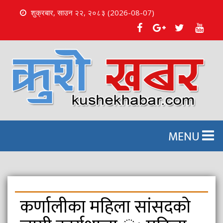
शुक्रबार, साउन २२, २०८३ (2026-08-07)
S
k
i
p
t
o
c
o
n
MENU
t
e
n
t
कर्णालीका महिला सांसदको