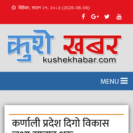
बिहिबार, साउन २१, २०८३ (2026-08-06)
S
k
i
p
t
o
c
o
n
MENU
t
e
n
t
कर्णाली प्रदेश दिगो विकास