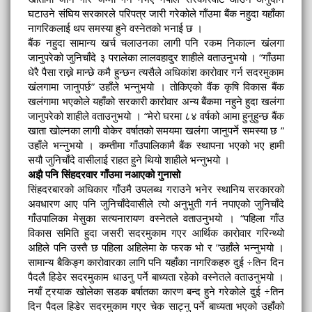
घटाउने संघिय सरकारले परिपत्र जारी गरेकोले गाँउमा बैंक नहुदा यहाँका
नागरिकलाई थप समस्या हुने वस्नेतको भनाई छ ।
बैंक नहुदा सामान्य खर्च चलाउनका लागी पनि रकम निकाल्न खंलगा
जानुपरेको जुनिचाँदे ३ परालेका लालवहादुर शाहीले वताउनुभयो । “गाँउमा
धेरै पैसा राख्ने मान्छे कमै हुन्छन त्यसैले अधिकांश कारोवार गर्न सदरमुकाम
खंलगामा जानुपर्छ” उहाँले भन्नुभयो । तोकिएको वैंक कृषि विकास बैंक
खलंगामा भएकोले यहाँको सरकारी कारोवार अन्य बैंकमा नहुने हुदा खलंगा
जानुपरेको शाहीले वताउनुभयो । “मेरो घरमा ८४ वर्षको आमा हुनुहुन्छ बैंक
खाता खोल्नका लागी वोकेर वर्षातको समयमा खलंगा जानुपर्ने समस्या छ ”
उहाँले भन्नुभयो । कम्तीमा गाँउपालिकामै बैंक स्थापना भएको भए हामी
सयौ जुनिचाँदे वासीलाई राहत हुने थियो शाहीले भन्नुभयो ।
अझै पनि सिंहदरवार गाँउमा नआएको गुनासो
सिंहदरबारको अधिकार गाँउमै उपलब्ध गराउने भनेर स्थानिय सरकारको
अवधारण आए पनि जुनिचाँदेवासीले त्यो अनुभुती गर्न नपाएको जुनिचाँदे
गाँउपालिका मेसुका सत्यनारायण वस्नेतले वताउनुभयो । “पहिला गाँउ
विकास समिति हुदा जसरी सदरमुकाम गएर आर्थिक कारोवार गरिन्थ्यो
अहिले पनि उस्तै छ पहिला अहिलेमा के फरक भो र ”उहाँले भन्नुभयो ।
सामान्य बैकिङ्ग कारोवारका लागि पनि यहाँका नागरिकहरु दुई ÷तिन दिन
पैदलै हिडेर सदरमुकाम धाउनु पर्ने बाध्यता रहेको वस्नेतले वताउनुभयो ।
नयाँ ट्रयाक खोलेका सडक बर्षातका कारण बन्द हुने गरेकोले दुई ÷तिन
दिन पैदल हिडेर सदरमुकाम गएर चेक साट्नु पर्ने बाध्यता भएको उहाँको