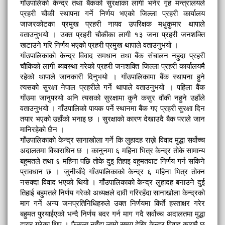
गाँउपालिको केन्द्र तथा बैंकको सुरक्षाका लागी भनेर गृह मन्त्रालयले
प्रहरी चौकी स्थापना गर्ने निर्णय भएको जिल्ला प्रहरी कार्यालय
जाजरकोटका प्रमुख प्रहरी नायव उपरिक्षक मधुकुमार थापाले
वताउनुभयो । उक्त प्रहरी चौकीका लागी १३ जना प्रहरी जनशक्ति
खटाउने गरि निर्णय भएको प्रहरी प्रमुख थापाले वताउनुभयो ।
गाँउपालिकाको केन्द्र विवाद समधान तथा बैंक संचालन नहुदा प्रहरी
चौकिको लागी ब्यवस्था गरेको प्रहरी जनशक्ति जिल्ला प्रहरी कार्यालयमै
रहेको थापाले जानकारी दिनुभयो । गाँउपालिकामा बैंक स्थापना हुने
त्यसको सुरक्षा नेपाल प्रहरीले गर्ने थापाले वताउनुभयो । पहिला वैंक
गाँउमा जानुपरयो अनि त्यसको सुरक्षामा कुनै कसुर वाँकी नहुने उहाँले
वताउनुभयो । गाँउपालिको पायक पर्ने स्थानमा बैंक गए प्रहरी सुरक्षा दिन
तयार भएको उहाँको भनाइ छ । सुरक्षाको कारण देखाउदै बैक पराले जान
मानिरहेको छैन ।
गाँउपालिकाको केन्द्र सानाखोला गर्ने कि लुहादह राख्ने विवाद मुद्धा सर्वोच्च
अदालतमा विचाराधिन छ । कानुनमा ६ महिना भित्र केन्द्र तोके सामान्य
बहुमतले तथा ६ महिना पछि तोके दुइ तिहाइ वहुमतवाट निर्णय गर्न सकिने
प्रावधान छ । जुनीचाँदे गाँउपालिकाको केन्द्र ६ महिना भित्र तोक्न
नसक्दा विवाद भएको थियो । गाँउपालिकाको केन्द्र लुहादह बनाउने दुई
तिहाई बहुमतले निर्णय गरेको अध्यक्षले दावी गरिरहँदा सानाखोला केन्द्रको
माग गर्ने अन्य जनप्रतिनिधिहरुले उक्त निर्णयमा किर्ते हस्ताक्षर गरेर
बहुमत पुरयाईएको भन्दै निर्णय बदर गर्न माग गदै सर्वोच्च अदालतमा मुद्धा
दायर गरेका थिए । फैसला नहुँदा लामो समय देखि केन्द्र विवाद कायमै छ