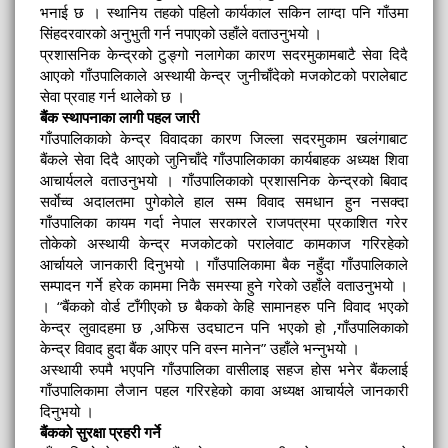
भनाई छ । स्थानिय तहको पहिलो कार्यकाल सकिन लाग्दा पनि गाँउमा
सिंहदरवारको अनुभुती गर्न नपाएको उहाँले वताउनुभयो ।
प्रशासनिक केन्द्रको टुङ्गो नलागेका कारण सदरमुकामबाटै सेवा दिदै
आएको गाँउपालिकाले अस्थायी केन्द्र जुनीचाँदेको मजकोटको परालेबाट
सेवा प्रवाह गर्न थालेको छ ।
बैंक स्थापनाका लागी पहल जारी
गाँउपालिकाको केन्द्र विवादका कारण जिल्ला सदरमुकाम खलंगाबाट
बैंकले सेवा दिदै आएको जुनिचाँदे गाँउपालिकाका कार्यबाहक अध्यक्ष शिवा
आचार्यलले वताउनुभयो । गाँउपालिकाको प्रशासनिक केन्द्रको बिवाद
सर्वाेच्व अदालतमा पुगेकोले हाल सम्म विवाद समधान हुन नसक्दा
गाँउपालिका कायम गर्दा नेपाल सरकारले राजपत्रमा प्रकाशित गरेर
तोकेको अस्थायी केन्द्र मजकोटको परालेवाट कामकाज गरिरहेको
आर्चायले जानकारी दिनुभयो । गाँउपालिकामा बैक नहुँदा गाँउपालिकाले
सम्पादन गर्ने हरेक काममा निकै समस्या हुने गरेको उहाँले वताउनुभयो ।
। “बैंकको वोर्ड टाँगीएको छ बैकको केहि सामानहरु पनि विवाद भएको
केन्द्र लुवादहमा छ ,अफिस उदघाटन पनि भएको हो ,गाँउपालिकाको
केन्द्र विवाद हुदा बैंक आएर पनि वस्न मानेन” उहाँले भन्नुभयो ।
अस्थायी रुपमै भएपनि गाँउपालिका वासीलाइ सहज होस भनेर बैंकलाई
गाँउपालिकामा लैजान पहल गरिरहेको कावा अध्यक्ष आचार्यले जानकारी
दिनुभयो ।
बैंकको सुरक्षा प्रहरी गर्ने