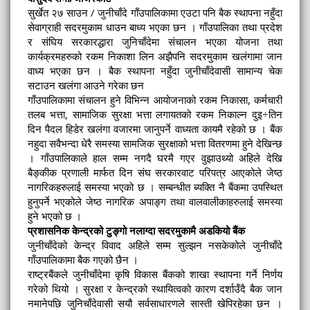
सुर्खेत २७ साउन / जुनीचाँदे गाँउपालिकामा एउटा पनि बैक स्थापना नहुँदा
सेवाग्राही सदरमुकाम धाउन बाध्य भएका छन । गाँउपालिका तथा प्रदेश
र संघिय सरकारद्धारा जुनिचाँदेमा संचालन भएका योजना तथा
कार्यक्रमहरुको रकम निकाशा लिन अझैपनि सदरमुकाम खलंगामा जान
वाध्य भएका छन । बैक स्थापना नहुँदा जुनीचाँदेवासी सामान्य चेक
सटाउन खलंगा आउने गरेका छन
गाँउपालिकामा संचालन हुने विभिन्न आयोजनाको रकम निकासा, कर्मचारी
तलब भत्ता, सामाजिक सुरक्षा भत्ता लगायतको रकम निकाल्न दुइ÷तिन
दिन पैदल हिडेर खलंगा वजारमा जानुपर्ने वाध्यता कायमै रहेको छ । बैंक
नहुदा सवैभन्दा धेरै समस्या सामजिक सुरक्षाको भत्ता वितरणमा हुने देखिन्छ
। गाँउपालिकाले हाल सम्म नगदै घरमै गएर वुझाउथ्यो अहिले देखि
बैङ्कीक प्रणाली मार्फत दिन संघ सरकारवाट परिपत्र आएकोले जेष्ठ
नागरिकहरुलाई समस्या भएको छ । सम्बन्धीत ब्यक्ति नै बैंकमा उपस्थित
हुनुपर्ने भएकोले जेष्ठ नागरिक अपाङ्ग तथा वालवालीकाहरुलाई समस्या
हुने भएको छ ।
प्रशासनिक केन्द्रको टुङ्गो नलाग्दा सदरमुकामै अडकियो बैंक
जुनीचाँदेको केन्द्र विवाद अहिले सम्म सुल्झन नसकेकोले जुनीचाँदे
गाँउपालिकामा बैक गएको छैन ।
राष्ट्रबैंकले जुनीचाँदेमा कृषि विकास बैंकको शाखा स्थापना गर्ने निर्णय
गरेको थियो । सुरक्षा र केन्द्रको स्थायित्वको कारण दर्शाउँदै बैक जान
नमानेपछि जुनिचाँदेवासी सयौ सर्वसाधारणले सास्ती खेपिरहेका छन ।