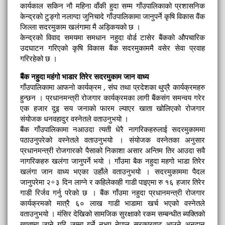
कार्यकाल सकिन नौ महिना वाँकी हुदा सम्म गाँउपालिकाको प्रशासनिक
केन्द्रको टुङ्गो नलाग्दा जुनिचादे गाँउपालिकामा जानुपर्ने कृषि विकास वैंक
जिल्ला सदरमुकाम खलंगामा मै अड्कियको छ ।
केन्द्रको विवाद समयमा समधान नहुदा वोर्ड टासेर बैंकको औपचारिक
उदघाटन गरिएको कृषि विकास बैंक सदरमुकाममै वसेर सेवा प्रवाह
गरिरहेको छ ।
बैंक नहुदा महंगो भाडार तिरेर सदरमुकाम जान वाध्य
गाँउपालिकामा आफनो कार्यक्रम , संघ तथा प्रदेशका थुप्रै कार्यक्रमहरु
हुन्छन । प्रधानमन्त्री रोजगार कार्यक्रमका लागी बैंकसंग समन्वय गरेर
एक हजार दुइ सय जनाको फारम ल्याएर खाता खोलिएको रोजगार
संयोजक धनवहादुर वस्नेतले वताउनुभयो ।
बैंक गाँउपालिकामा नआउदा त्यती धेरै नागरिकहरुलाई सदरमुकाममा
पठाउनुपरेको वस्नेतले वताउनुभयो । संयोजक वस्नेतका अनुसार
प्रधानमन्त्री रोजगारको पैसाको निकाशा असार अन्तिम तिर आउदा सवै
नागरिकहरु खलंगा जानुपर्ने भयो । गाँउमा बैक नहुदा महगो भाडा तिरेर
खलंगा जान वाध्य भएका उहाँले वताउनुभयो । सदरमुकाममा पैदल
जानुपरेमा २÷३ दिन लाग्ने र कहिलेकाही गाडी पाइएमा रु १६ हजार तिरेर
गाडी रिर्जव गर्नु परेको छ । बैंक गाँउमा नहुदा प्रधानमन्त्री रोजगार
कार्यक्रमको मात्रै ६० लाख गाडी भाडामा खर्च भएको वस्नेतले
वताउनुभयो । मंसिर देखिको सामजिक सुरक्षाको रकम सम्बन्धीत ब्यक्तिको
खातामा जाने गरि जम्मा गर्ने नभए नेपाल सरकारवाट आउने अनुदान