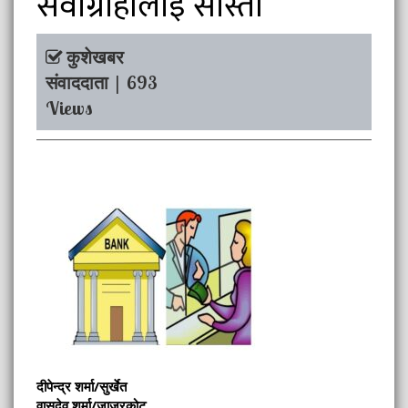
सेवाग्राहीलाई सास्ती
कुशेखबर
संवाददाता | 693
Views
दीपेन्द्र शर्मा/सुर्खेत
वासुदेव शर्मा/जाजरकोट