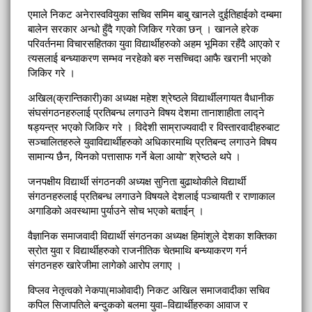
एमाले निकट अनेरास्ववियुका सचिव समिम बाबु खानले दुईतिहाईको दम्बमा
बालेन सरकार अन्धो हुँदै गएको जिकिर गरेका छन् । खानले हरेक
परिवर्तनमा विचारसहितका युवा विद्यार्थीहरुको अहम भूमिका रहँदै आएको र
त्यसलाई बन्ध्याकरण सम्भव नरहेको बरु नसच्चिदा आफै खरानी भएको
जिकिर गरे ।
अखिल(क्रान्तिकारी)का अध्यक्ष महेश श्रेष्ठले विद्यार्थीलगायत वैधानीक
संघसंगठनहरुलाई प्रतिबन्ध लगाउने विषय देशमा तानाशाहीता लाद्ने
षड्यन्त्र भएको जिकिर गरे । विदेशी साम्राज्यवादी र विस्तारवादीहरुबाट
सञ्चालितहरुले युवाविद्यार्थीहरुको अधिकारमाथि प्रतिबन्द लगाउने विषय
सामान्य छैन, यिनको पत्तासाफ गर्ने बेला आयो” श्रेष्ठले थपे ।
जनपक्षीय विद्यार्थी संगठनकी अध्यक्ष सुनिता बुढाथोकीले विद्यार्थी
संगठनहरुलाई प्रतिबन्ध लगाउने विषयले देशलाई पञ्चायती र राणाकाल
अगाडिको अवस्थामा पुर्याउने सोच भएको बताईन् ।
वैज्ञानिक समाजवादी विद्यार्थी संगठनका अध्यक्ष हिमांशुले देशका शक्तिका
स्रोत युवा र विद्यार्थीहरुको राजनीतिक चेतमाथि बन्ध्याकरण गर्न
संगठनहरु खारेजीमा लागेको आरोप लगाए ।
विप्लव नेतृत्वको नेकपा(माओवादी) निकट अखिल समाजवादीका सचिव
कपिल सिजापतिले बन्दुकको बलमा युवा–विद्यार्थीहरुका आवाज र