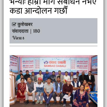
भन्योः हाम्रा माग संबोधन नभए
कडा आन्दोलन गर्छौं
कुशेखबर
संवाददाता | 180
Views