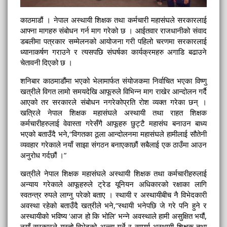
काठमाडौं । नेपाल अस्थायी शिक्षक तथा कर्मचारी महासंघले सरकारलाई
आफ्ना मागहरु संबोधन गर्न माग गरेको छ । आईतवार राजधानीको संवाद
डबलीमा पत्रकार सम्मेलनको आयोजना गरी पहिलो चरणमा सरकारलाई
ध्यानाकर्षण गराउने र त्यसपछि संघर्षका कार्यक्रमहरु अगाडि बढाउने
चेतावनी दिएको छ ।
शनिबार काठमाडौंमा भएको भेलामार्फत संयोजकमा निर्वाचित भएका विष्णु
खत्रीले विगत लामो समयदेखि आफूरुले विभिन्न माग राखेर आन्दोलन गर्दै
आएको तर सरकारले संबोधन नगरेकोप्रति रोश व्यक्त गरेका छन् ।
खत्रिले नेपाल शिक्षक महासंघले अस्थायी तथा राहत शिक्षक
कर्मचारीहरुलाई वेवास्ता गरेसँगै आफूहरु छुट्टै महासंघ बनाउन बाध्य
भएको बताउँदै भने,“विगतका ठूला आन्दोलनमा महासंघले हामीलाई सौतेनी
व्यवहार गरेकाले नयाँ साझा संगठन बनाएकाछौं सबैलाई एक ठाउँमा आउन
अनुरोध गर्दछौं ।”
खत्रीले नेपाल शिक्षक महासंघले अस्थायी शिक्षक तथा कर्मचारीहरुलाई
अन्याय गरेकाले आफूहरुले ट्रेड यूनियन अधिकारको रक्षाका लागि
स्वतन्त्र रुपले लाग्नु परेको बताए । स्थायी र अस्थायीबीच नै विभेदकारी
अवस्था रहेको बताउँदै खत्रीले भने,“स्थायी भनेपछि जे गरे पनि हुने र
अस्थायीको भविष्य ‘आज हो कि भोलि’ भन्ने अवस्थाले हामी असुक्षित भयौं,
नयाँ सरकारले यस्तो विभेदको अन्त्य गर्ने र सम्पूर्ण अस्थायी शिक्षक तथा