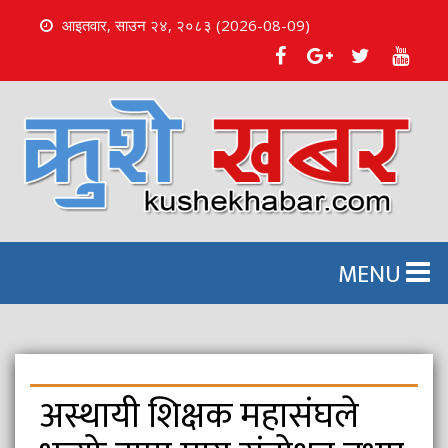
आइतवार, साउन २४, २०८३ (2026-08-09)
S
k
i
p
t
o
c
o
n
MENU
t
e
n
t
अस्थायी शिक्षक महासंघले