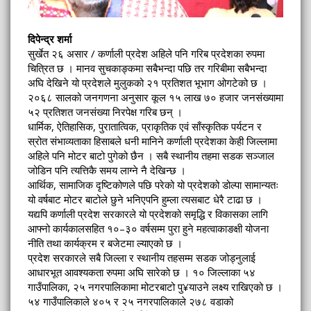
दिपेन्द्र शर्मा
सुर्खेत २६ असार / कर्णाली प्रदेश अहिले पनि गरिब प्रदेशका रुपमा
चित्रित छ । मानव सुचकाङ्कमा सबैभन्दा पछि तर गरिबीमा सबैभन्दा
अघि देखिने यो प्रदेशले मुलुकको २१ प्रतिशत भूभाग ओगटेको छ ।
२०६८ सालको जनगणना अनुसार कूल १५ लाख ७० हजार जनसंख्यामा
५२ प्रतिशत जनसंख्या निरपेक्ष गरिब छन् ।
धार्मिक, ऐतिहासिक, पुरातात्विक, प्राकृतिक एवं साँस्कृतिक पर्यटन र
स्रोत संभाव्यताका हिसाबले धनी मानिने कर्णाली प्रदेशका केही जिल्लामा
अहिले पनि मोटर बाटो पुगेको छैन । सबै स्थानीय तहमा सडक सञ्जाल
जोडिन पनि त्यत्तिकै समय लाग्ने नै देखिन्छ ।
आर्थिक, सामाजिक दृष्टिकोणले पछि परेको यो प्रदेशको डोल्पा सामान्यतः
यो वर्षबाट मोटर बाटोले छुने भनिएपनि हुम्ला त्यसबाट धेरै टाढा छ ।
यद्यपि कर्णाली प्रदेश सरकारले यो प्रदेशको समृद्धि र विकासका लागि
आफ्नो कार्यकालसहित १०–३० वर्षसम्म पुरा हुने महत्वाकाङक्षी योजना
नीति तथा कार्यक्रम र बजेटमा ल्याएको छ ।
प्रदेश सरकारले सबै जिल्ला र स्थानीय तहसम्म सडक जोड्नुलाई
आधारभूत आवश्यकता रुपमा अघि सारेको छ । १० जिल्लाका ५४
गाउँपालिका, २५ नगरपालिकामा मोटरबाटो पु¥याउने लक्ष्य राखिएको छ ।
५४ गाउँपालिकाले ४०५ र २५ नगरपालिकाले २७८ वडाको