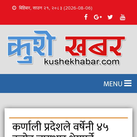
बिहिबार, साउन २१, २०८३ (2026-08-06)
S
k
i
p
t
o
c
o
n
MENU
t
e
n
t
कर्णाली प्रदेशले वर्षेनी ४५