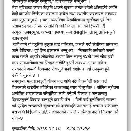
नियन्त्रक संयन्त्र बन्नुपर्छ,” डा.रोकायाले भन्नुभयो ।
सेवा सुविधाका कारण विकृति आउने कुरामा सन्देह रहेको औंल्याउँदै उहाँले
केही कमजोर निर्णयका सवालमा प्रदेश तथा स्थानीय सरकारले सच्याएर
जान सुझाउनुभयो । यता मध्यपश्चिम विश्वविद्यालय सुर्खेतका पूर्व डिन
पिताम्बर ढकालले जनप्रतिनिधि जागिरवाला नभएको टिप्पणी गर्दै
प्रमुख÷उपप्रमुख, अध्यक्ष÷उपाध्यक्षसम्म सेवासुविधा तोक्नु तार्किक हुने
बताउनुभयो ।
“केही वर्षमै यो पद्धतिले मुलुक टाट पल्टिन्छ, जसले गर्दा संघीयता खतरामा
जाने देखिन्छ,” पूर्व डिन ढकालले भन्नुभयो । निजामति कर्मचारी जस्तो
तलब पाउने भएपछि लोकसेवा आयोग किन लड्नु प¥यो भन्ने सोच हावी
भएर समाजसेवामा समर्पितहरु लखेटिनु पर्ने अवस्था आउन नदिन
सरकारले अबको बैठकबाट सेवासुविधाको संशोधन गर्दा उपयुक्त हुने
उहाँको सुझाव छ ।
समग्रमा, महत्वाकाङ्क्षी योजनाबाट अघि बढेको कर्णाली सरकारले
विकासको खडेरीमा बाँचिरेका जनतालाई न्याय दिनुपर्नेछ । सीमित स्रोतमा
असीमित आवश्यकता परिपूर्तिका लागि गर्नुपर्ने विकास र जनतासामु
दिलाउनुपर्ने विश्वास चानचुने कदापि छैन । यिनी सबै चुनौतिलाई सामना
गर्दै प्रदेश सरकारले सुशासनको प्रत्याभूति जनतालाई गराउन सकेमात्र
यस अघि दिईएको समृद्धि र विकासको नाराले सार्थकता पाउने निश्चित गर्न
सकिन्छ ।
प्रकाशित मितिः 2018-07-10 3:24:10 PM