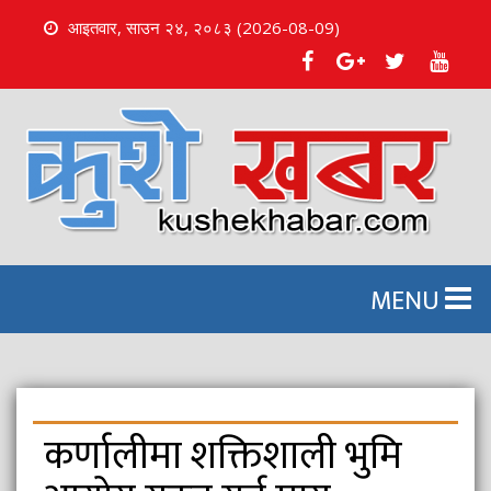
आइतवार, साउन २४, २०८३ (2026-08-09)
S
k
i
p
t
o
c
o
n
MENU
t
e
n
t
कर्णालीमा शक्तिशाली भुमि