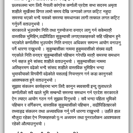
छलफलमा भाग लिदै नेपाली कांग्रेस कर्णाली प्रदेश सभा सदस्य अमृता
शाहीले सुर्खेतमा विगत लामो समय देखि जग्गाको लगत कट्टि नहुदा
समस्या भएको भन्दै यसको समस्या समधानका लागी तत्काल लगत कट्टि
गर्नुपर्ने वताउनुभयो ।
सरकारले भुउपयोग निति तथा गुरुयोजना वनाएर लागु गर्न सकेमात्रै
वास्तविक भुमिहिन,वाढीपिडित सुकुम्वासी लगाएतकाहरुको सहि पहिचान हुने
भएकोले कर्णालीमा भुउपयोग निति वनाएर अधिकार सम्पन्न आयोग वनाउनु
पर्ने धारणा राख्नुभयो । सुकुम्बासीका नाममा हुकुमवासीको संख्या वढदै
गएकोले निति वनाएर सुकुम्बासीको पहिचान गरेपछि मात्रै समस्या समधान
गर्न सहज हुने सांसद शाहीले वताउनुभयो । सुकुम्वासीका नाममा
अतिक्रमण वढेको भन्दै सांसद शाहीले वास्तविक भुमिहिन भन्दा
भुमाफीयाको विगवीगी वढेकोले यसलाई नियन्त्रण गर्न कडा कानुनको
आवश्यकता हुने वताउनुभयो ।
सुझाव संकलन कार्यक्रमा भाग लिदै कानुन ब्यवसायी इन्दु तुलाधरले
कर्णालीको सवै खाले भुमि सम्बन्धी समस्या समधान गर्न प्रदेश सरकारले
ऐन ल्याएर आयोग गठन गर्न सुझाव दिनुभयो । सवै भन्दा पहिला भुमिको
पहिचान र वर्गिकरण, वास्तविक सुकुम्वासीको पहिचान , वाढीपिडितहरको
तथ्याड्ढ संकलन तथा अध्यावधिक गर्नु पर्ने धारणा राख्नुभयो । उहाँले हाल
मौजुदा रहेका ऐन नियमहरुको पुःन अध्ययन तथा पुनरालोकन आवश्यकता
रहेको औल्याउनुभयो ।