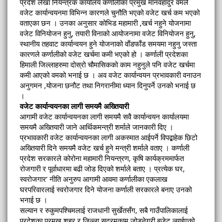
प्रदेश लेखा नियन्त्रक कार्यालय कर्णालीका प्रमुख मानवहादुर वमले
वजेट कार्यान्वयनमा विभिन्न कारणले चुनौति भएको वजेट खर्च कम भएको
वताएका छन । उनका अनुसार कोभिड महामारी ,खर्च नहुने योजनामा
वजेट विनियोजन हुनु, तयारी विनाको आयोजनामा वजेट विनियोजन हुनु,
स्थानीय तहवाट कार्यान्वयन हुने योजनाको वाँडफाँड समयमा नहुनु जस्ता
कारणले कर्णालीको वजेट खर्चमा कमी भएको हो । कर्णाली प्रदेशका
हिमाली जिल्लाहरुमा दोस्रो चौमासिकको काम नहुनुले पनि वजेट खर्चमा
कमी आएको वमको भनाई छ । अव वजेट कार्यान्वयन प्रभावकारी वनाउन
अनुगमन ,योजना छनौट तथा निगरानीमा ध्यान दिनुपर्ने उनको भनाई छ
।
वजेट कार्यान्वयनका लागी समयमै अख्तियारी
आगामी वजेट कार्यान्वयनका लागी समयमै सवै कार्यान्वयन कार्यालयमा
समयमै अख्तियारी जाने आर्थिकमन्त्री शर्माले जानकारी दिए ।
प्रभावकारी वजेट कार्यान्वयनका लागी अकस्मात आईपर्ने विपद्बाहेक छिटो
अख्तियारी दिने समयमै वजेट खर्च हुने मन्त्री शर्माले वताए । कर्णाली
प्रदेश सरकारले कोरोना महामारी नियन्त्रण, कृषि कार्यक्रममार्फत
रोजगारी र पूर्वाधारमा बढी जोड दिएको शर्माले बताए । प्रत्येक घर,
स्वरोजगार’ नीति अनुरुप आगामी आवमा कर्णालीका एकलाख
घरपरिवारलाई स्वरोजगार दिने योजना कर्णाली सरकारले बनाए उनको
भनाई छ ।
सल्यान र रुकुमपश्चिमलाई राजधानी सुर्खेतसँग, सबै गाउँपालिकालाई
प्रदेशका प्रमुख शहर र जिल्ला सदरमुकाम जोड्नेगरी बजेट ल्याईएको