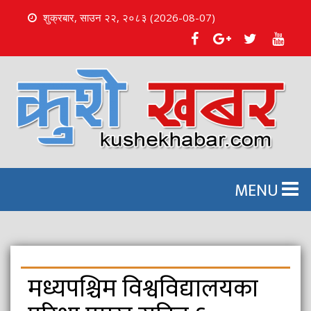
शुक्रबार, साउन २२, २०८३ (2026-08-07)
S
k
i
p
t
o
c
o
n
MENU
t
e
n
t
मध्यपश्चिम विश्वविद्यालयका