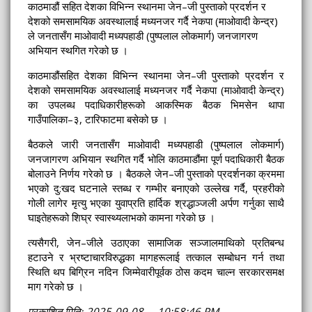
काठमाडौं सहित देशका विभिन्न स्थानमा जेन–जी पुस्ताको प्रदर्शन र
देशको समसामयिक अवस्थालाई मध्यनजर गर्दै नेकपा (माओवादी केन्द्र)
ले जनतासँग माओवादी मध्यपहाडी (पुष्पलाल लोकमार्ग) जनजागरण
अभियान स्थगित गरेको छ ।
काठमाडौंसहित देशका विभिन्न स्थानमा जेन–जी पुस्ताको प्रदर्शन र
देशको समसामयिक अवस्थालाई मध्यनजर गर्दै नेकपा (माओवादी केन्द्र)
का उपलब्ध पदाधिकारीहरूको आकस्मिक बैठक भिमसेन थापा
गाउँपालिका–३, टारिफाटमा बसेको छ ।
बैठकले जारी जनतासँग माओवादी मध्यपहाडी (पुष्पलाल लोकमार्ग)
जनजागरण अभियान स्थगित गर्दै भोलि काठमाडौंमा पूर्ण पदाधिकारी बैठक
बोलाउने निर्णय गरेको छ । बैठकले जेन–जी पुस्ताको प्रदर्शनका क्रममा
भएको दु:खद घटनाले स्तब्ध र गम्भीर बनाएको उल्लेख गर्दै, प्रहरीको
गोली लागेर मृत्यु भएका युवाप्रति हार्दिक श्रद्धाञ्जली अर्पण गर्नुका साथै
घाइतेहरूको शिघ्र स्वास्थ्यलाभको कामना गरेको छ ।
त्यसैगरी, जेन–जीले उठाएका सामाजिक सञ्जालमाथिको प्रतिबन्ध
हटाउने र भ्रष्टाचारविरुद्धका मागहरूलाई तत्काल सम्बोधन गर्न तथा
स्थिति थप बिग्रिन नदिन जिम्मेवारीपूर्वक ठोस कदम चाल्न सरकारसमक्ष
माग गरेको छ ।
प्रकाशित मितिः 2025-09-08 10:58:46 PM