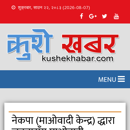
शुक्रबार, साउन २२, २०८३ (2026-08-07)
S
k
i
p
t
o
c
o
n
MENU
t
e
n
t
नेकपा (माओवादी केन्द्र) द्धारा