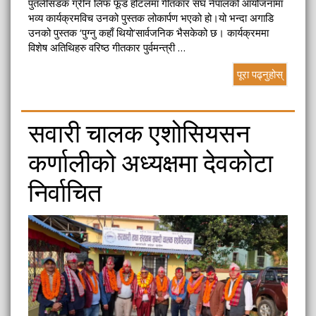
पुतलीसडक ग्रीन लिफ फूड होटलमा गीतकार संघ नेपालको आयोजनामा
भव्य कार्यक्रमविच उनको पुस्तक लोकार्पण भएको हो।यो भन्दा अगाडि
उनको पुस्तक ‘पुग्नु कहाँ थियो’सार्वजनिक भैसकेको छ। कार्यक्रममा
विशेष अतिथिहरु वरिष्ठ गीतकार पुर्वमन्त्री …
पूरा पढ्नुहोस्
सवारी चालक एशोसियसन
कर्णालीको अध्यक्षमा देवकोटा
निर्वाचित